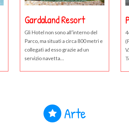
Gardaland Resort
P
Gli Hotel non sono all’interno del
4
Parco, ma situati a circa 800 metri e
(
collegati ad esso grazie ad un
V
servizio navetta…
T
Arte