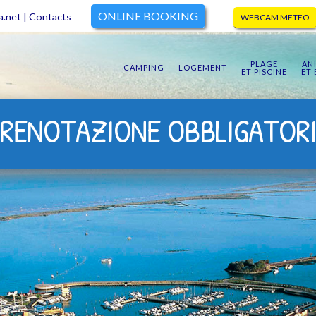
ONLINE BOOKING
a.net
|
Contacts
WEBCAM METEO
PLAGE
AN
CAMPING
LOGEMENT
ET PISCINE
ET
RENOTAZIONE OBBLIGATOR