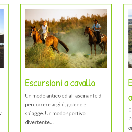
E
Escursioni a cavallo
Un modo antico ed affascinante di
percorrere argini, golene e
E
 a
spiagge. Un modo sportivo,
P
divertente…
o